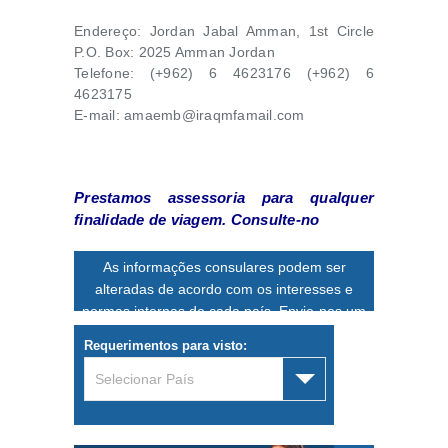
Endereço: Jordan Jabal Amman, 1st Circle
P.O. Box: 2025 Amman Jordan
Telefone: (+962) 6 4623176 (+962) 6
4623175
E-mail: amaemb@iraqmfamail.com
Prestamos assessoria para qualquer
finalidade de viagem. Consulte-no
As informações consulares podem ser
alteradas de acordo com os interesses e
normas internas de cada país. Envie-nos um
e-mail
para confirmação de dados.
Requerimentos para visto:
Selecionar País