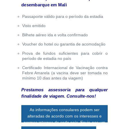
desembarque em Mali
Passaporte válido para o período da estadia
Visto emitido
Bilhete aéreo ida e volta confirmado
Voucher do hotel ou garantia de acomodação
Prova de fundos suficientes para cobrir o
período de estadia no país
Certificado Internacional de Vacinação contra
Febre Amarela (a vacina deve ser tomada no
mínimo 10 dias antes da viagem)
Prestamos assessoria para qualquer
finalidade de viagem. Consulte-nos!
As informações consulares podem ser
alteradas de acordo com os interesses e
normas internas de cada país. Envie-nos um
e-mail
para confirmação de dados.