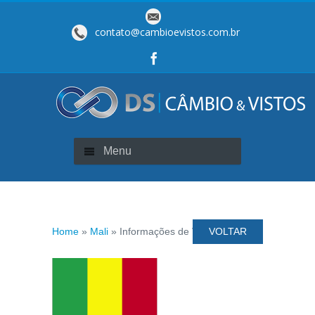
contato@cambioevistos.com.br
Menu
Home
»
Mali
» Informações de Visto
VOLTAR