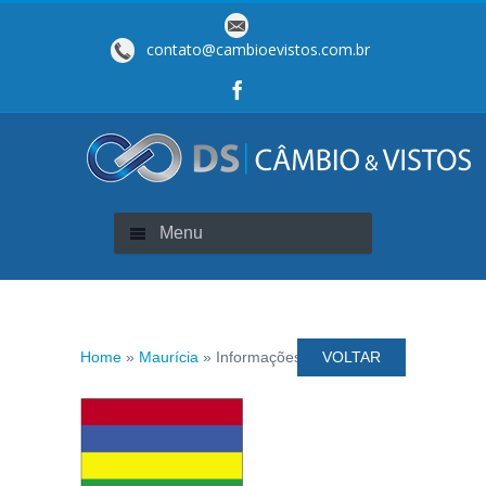
contato@cambioevistos.com.br
Menu
Home
»
Maurícia
» Informações de Visto
VOLTAR