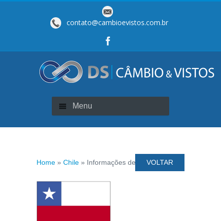
contato@cambioevistos.com.br
Menu
Home
»
Chile
» Informações de Visto
VOLTAR