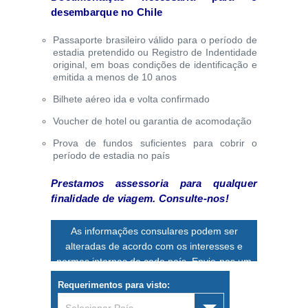
desembarque no Chile
Passaporte brasileiro válido para o período de
estadia pretendido ou Registro de Indentidade
original, em boas condições de identificação e
emitida a menos de 10 anos
Bilhete aéreo ida e volta confirmado
Voucher de hotel ou garantia de acomodação
Prova de fundos suficientes para cobrir o
período de estadia no país
Prestamos assessoria para qualquer
finalidade de viagem. Consulte-nos!
As informações consulares podem ser
alteradas de acordo com os interesses e
normas internas de cada país. Envie-nos um
e-mail
para confirmação de dados.
Requerimentos para visto: