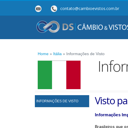
contato@cambioevistos.com.br
Home
»
Itália
» Informações de Visto
Info
Visto par
INFORMAÇÕES DE VISTO
Informações Im
Brasileiros que p