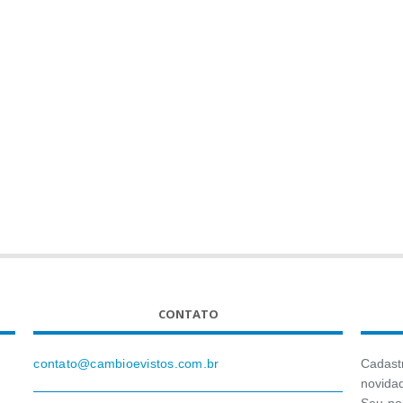
CONTATO
contato@cambioevistos.com.br
Cadastr
novida