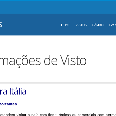
HOME
VISTOS
CÂMBIO
PAS
rmações de Visto
a Itália
portantes
retendem visitar o país com fins turísticos ou comerciais com perm