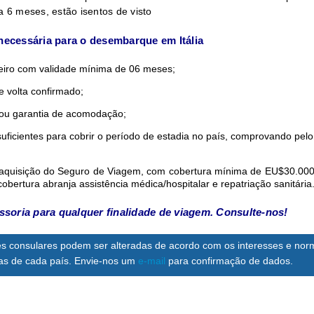
a 6 meses, estão isentos de visto
ecessária para o desembarque em Itália
leiro com validade mínima de 06 meses;
e volta confirmado;
 ou garantia de acomodação;
uficientes para cobrir o período de estadia no país, comprovando pel
quisição do Seguro de Viagem, com cobertura mínima de EU$30.000 
cobertura abranja assistência médica/hospitalar e repatriação sanitária
soria para qualquer finalidade de viagem. Consulte-nos!
s consulares podem ser alteradas de acordo com os interesses e nor
nas de cada país. Envie-nos um
e-mail
para confirmação de dados.