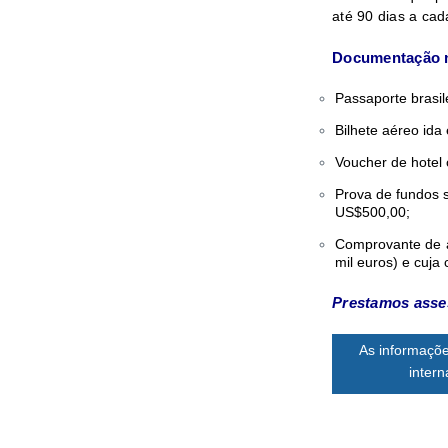
até 90 dias a cad
Documentação n
Passaporte brasi
Bilhete aéreo ida 
Voucher de hotel
Prova de fundos s
US$500,00;
Comprovante de a
mil euros) e cuja 
Prestamos asses
As informaçõe
inter