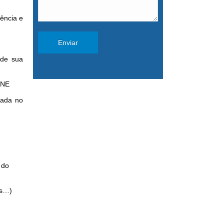
ência e
 de sua
RNE
mada no
 do
os…)