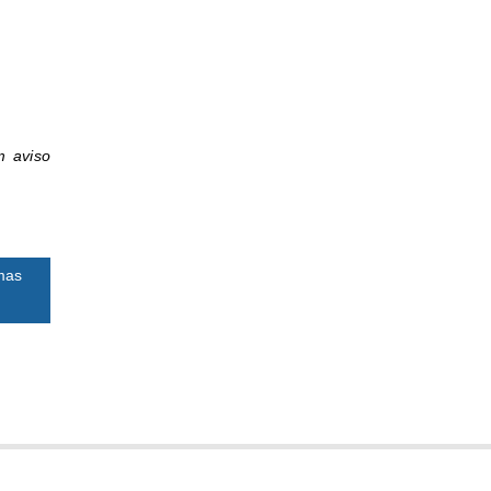
m aviso
mas