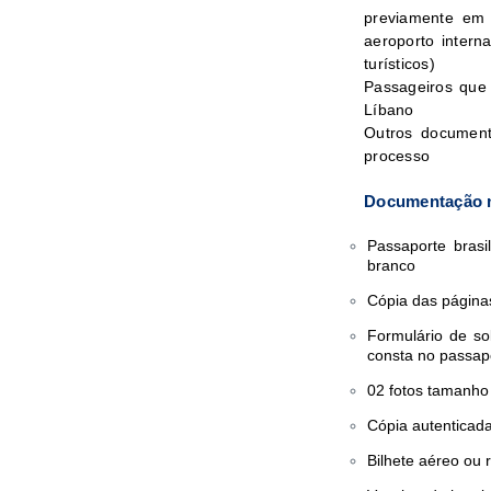
previamente em 
aeroporto intern
turísticos)
Passageiros que
Líbano
Outros document
processo
Documentação n
Passaporte bras
branco
Cópia das páginas
Formulário de so
consta no passap
02 fotos tamanho 
Cópia autenticada
Bilhete aéreo ou 