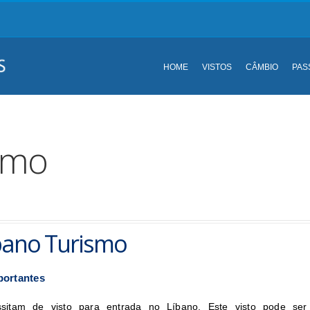
HOME
VISTOS
CÂMBIO
PAS
smo
íbano Turismo
portantes
essitam de visto para entrada no Líbano. Este visto pode ser