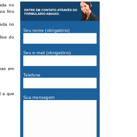
gada no
ra fins
sada no
Seu nome (obrigatório)
lise do
Seu e-mail (obrigatório)
inas em
Telefone
l a que
Sua mensagem