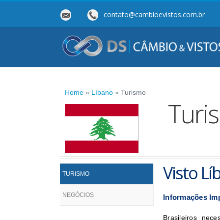
contato@cambioevistos.com.br
Home
»
Líbano
» Turismo
Turi
Visto L
TURISMO
NEGÓCIOS
Informações Im
Brasileiros nec