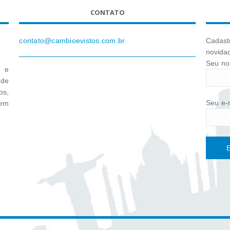
CONTATO
contato@cambioevistos.com.br
Cadastr
novida
Seu no
r e
de
os,
Seu e-m
gem