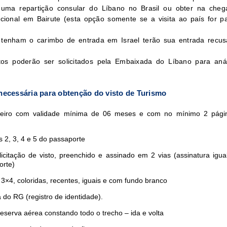
uma repartição consular do Líbano no Brasil ou obter na che
acional em Bairute (esta opção somente se a visita ao país for pa
 tenham o carimbo de entrada em Israel terão sua entrada recu
os poderão ser solicitados pela Embaixada do Líbano para aná
ecessária para obtenção do visto de Turismo
ileiro com validade mínima de 06 meses e com no mínimo 2 pág
 2, 3, 4 e 5 do passaporte
licitação de visto, preenchido e assinado em 2 vias (assinatura igua
orte)
3×4, coloridas, recentes, iguais e com fundo branco
 do RG (registro de identidade).
reserva aérea constando todo o trecho – ida e volta