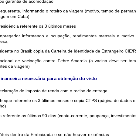
 ou garantia de acomodação
 requerente, informando o roteiro da viagem (motivo, tempo de perman
dagem em Cuba)
esidência referente os 3 últimos meses
mpregador informando a ocupação, rendimentos mensais e motivo
esa;
sidente no Brasil: cópia da Carteira de Identidade de Estrangeiro CIE/
rnacional de vacinação contra Febre Amarela (a vacina deve ser to
ntes da viagem)
nanceira necessária para obtenção do visto
declaração de imposto de renda com o recibo de entrega
cheque referente os 3 últimos meses e copia CTPS (página de dados e
lho)
s referente os últimos 90 dias (conta-corrente, poupança, investiment
úteis dentro da Embaixada e se não houver exigências